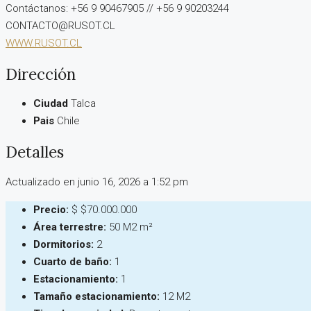
Contáctanos: +56 9 90467905 // +56 9 90203244
CONTACTO@RUSOT.CL
WWW.RUSOT.CL
Dirección
Ciudad
Talca
Pais
Chile
Detalles
Actualizado en junio 16, 2026 a 1:52 pm
Precio:
$
$70.000.000
Área terrestre:
50 M2 m²
Dormitorios:
2
Cuarto de baño:
1
Estacionamiento:
1
Tamaño estacionamiento:
12 M2