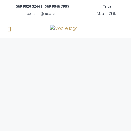
+569 9020 3244 | +569 9046 7905
Talca
contacto@rusot.cl
Maule , Chile.