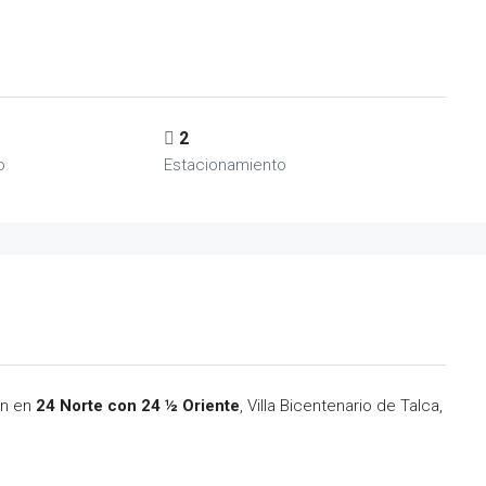
2
o
Estacionamiento
ón en
24 Norte con 24 ½ Oriente
, Villa Bicentenario de Talca,