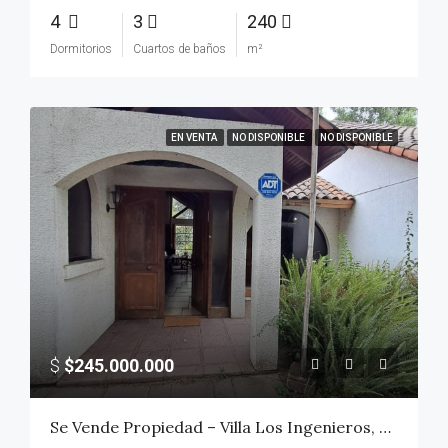
4
3
240
Dormitorios
Cuartos de baños
m²
EN VENTA
NO DISPONIBLE
NO DISPONIBLE
$
$245.000.000
Se Vende Propiedad – Villa Los Ingenieros, Sector Sur Poniente de Talca