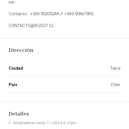
iva.-
Contacto: +569 90203244 // +569 90467905
CONTACTO@RUSOT.CL
Dirección
Ciudad
Talca
Pais
Chile
Detalles
Actualizado en marzo 17, 2026 a 4:10 pm