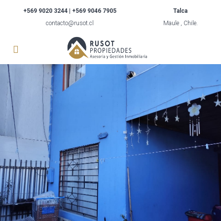
+569 9020 3244 | +569 9046 7905
Talca
contacto@rusot.cl
Maule , Chile.