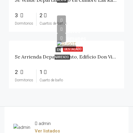
VENTA
3
2
$400.000//
No incluye
Dormitorios
Cuartos de baños
Gastos
Comunes
DESTACADO
EN
Se Arrienda Departamento, Edificio Don Vicente – Talca
ARRIENDO
2
1
Dormitorios
Cuarto de baño
admin
Ver listados