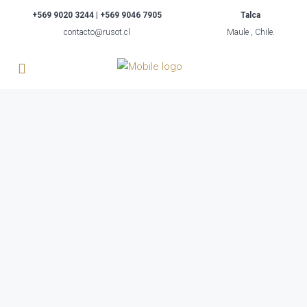
+569 9020 3244 | +569 9046 7905
Talca
contacto@rusot.cl
Maule , Chile.