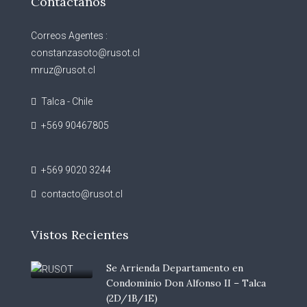
Contáctanos
Correos Agentes :
constanzasoto@rusot.cl
mruz@rusot.cl
Talca - Chile
+569 90467805
+569 9020 3244
contacto@rusot.cl
Vistos Recientes
Se Arrienda Departamento en
Condominio Don Alfonso II – Talca
(2D/1B/1E)