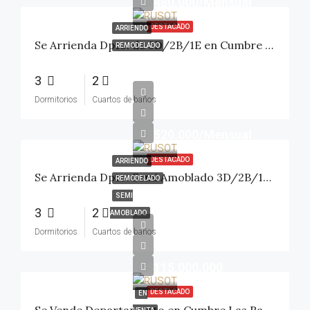
$480.000/Mensual
DESTACADO
ARRIENDO
Se Arrienda Dpto. de 3D/2B/1E en Cumbre Las Rastras II
REMODELADO
3
2
Dormitorios
Cuartos de baños
$520.000/Mensual
DESTACADO
ARRIENDO
Se Arrienda Dpto. Semi Amoblado 3D/2B/1E en Cumbre Las Rastras II
REMODELADO
SEMI
3
2
AMOBLADO
Dormitorios
Cuartos de baños
$115.000.000
DESTACADO
EN
Se Vende Departamento en Cumbre Las Rastras II