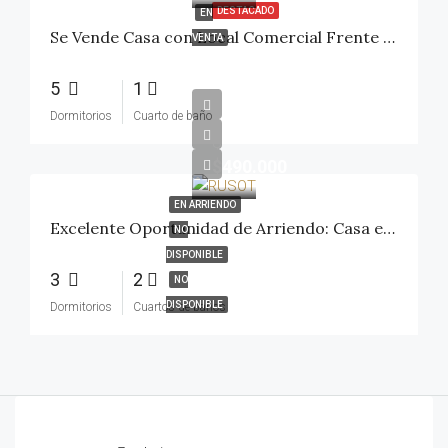
DESTACADO
EN
Se Vende Casa con Local Comercial Frente al Hospital de Talca
VENTA
5
1
Dormitorios
Cuarto de baño
$
$490.000
EN ARRIENDO
Excelente Oportunidad de Arriendo: Casa en Villa Doña Antonia, Maule Norte
NO
DISPONIBLE
3
2
NO
DISPONIBLE
Dormitorios
Cuartos de baños