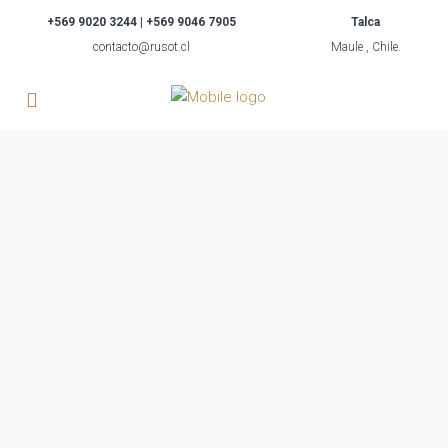
+569 9020 3244 | +569 9046 7905
Talca
contacto@rusot.cl
Maule , Chile.