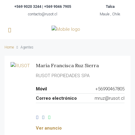
+569 9020 3244 | +569 9046 7905
Talca
contacto@rusot.cl
Maule , Chile.
Home
Agentes
María Francisca Ruz Sierra
RUSOT PROPIEDADES SPA
Móvil
+56990467805
Correo electrónico
mruz@rusot.cl
Ver anuncio